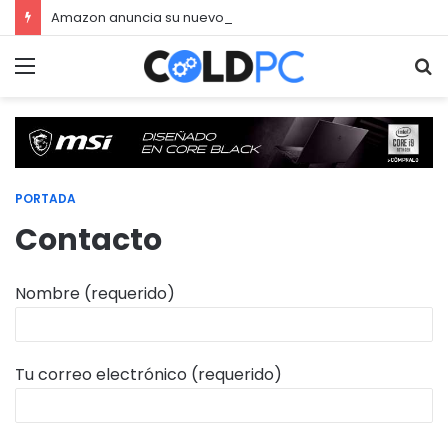
Amazon anuncia su nuevo servicio por streaming para juegos llamado Luna
Menú
Bu
PORTADA
Contacto
Nombre (requerido)
Tu correo electrónico (requerido)