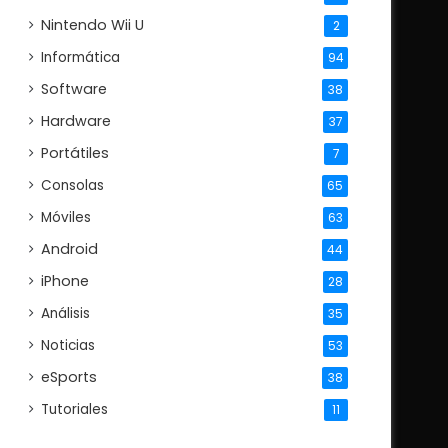
Nintendo Wii U
2
Informática
94
Software
38
Hardware
37
Portátiles
7
Consolas
65
Móviles
63
Android
44
iPhone
28
Análisis
35
Noticias
53
eSports
38
Tutoriales
11