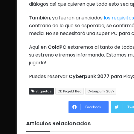
diálogos así que quieren que todo esto sea a
También, ya fueron anunciados
los requisit
contrario de lo que se esperaba, se confir
media. No se necesitará una super PC para c
Aquí en
ColdPC
estaremos al tanto de todos
su estreno e iremos informando. Estamos muy
jugarlo!
Puedes reservar
Cyberpunk 2077
para PlayS
Etiquetas
CD Projekt Red
Cyberpunk 2077
Facebook
Twi
Artículos Relacionados