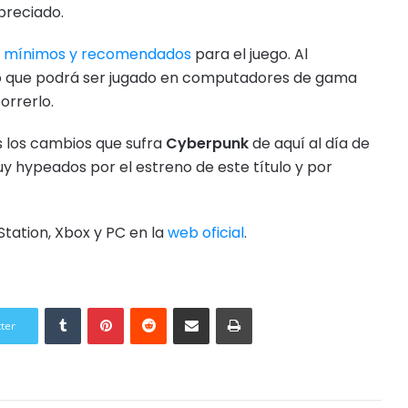
preciado.
os mínimos y recomendados
para el juego. Al
mó que podrá ser jugado en computadores de gama
orrerlo.
 los cambios que sufra
Cyberpunk
de aquí al día de
 hypeados por el estreno de este título y por
tation, Xbox y PC en la
web oficial
.
Tumblr
Pinterest
Reddit
Compartir por correo electrónico
Imprimir
tter