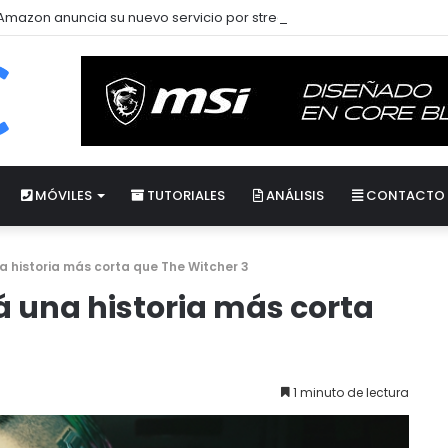
Amazon anuncia su nuevo servicio por streaming para juegos llama
MÓVILES
TUTORIALES
ANÁLISIS
CONTACTO
 historia más corta que The Witcher 3
 una historia más corta
1 minuto de lectura