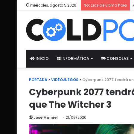
miércoles, agosto 5 2026
Noticias de última hora
INICIO
INFORMÁTICA
CONSOLAS
PORTADA
>
VIDEOJUEGOS
>
Cyberpunk 2077 tendrá una
Cyberpunk 2077 tendrá
que The Witcher 3
Jose Manuel
21/09/2020