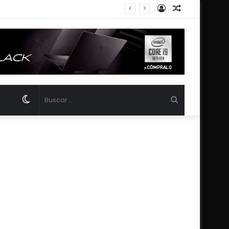
Acceso
Publicación
do Luna
al
azar
Switch
Buscar...
skin