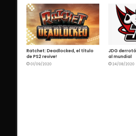
Ratchet: Deadlocked, el título
JDG derrotó 
de PS2 revive!
al mundial
01/09/2020
24/08/2020