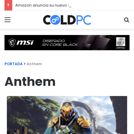
Amazon anuncia su nuevo servicio por streaming para juegos llamado Luna
Menú
Bu
PORTADA
>
Anthem
Anthem