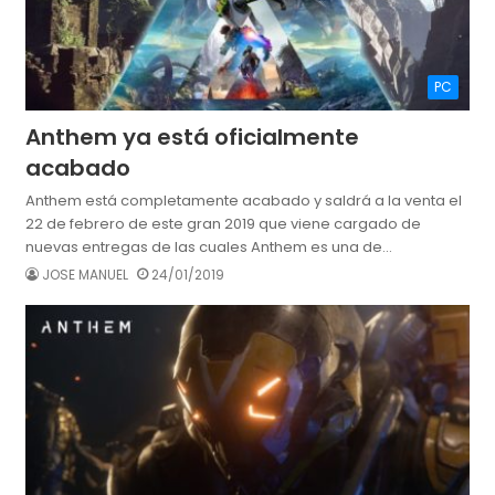
PC
Anthem ya está oficialmente
acabado
Anthem está completamente acabado y saldrá a la venta el
22 de febrero de este gran 2019 que viene cargado de
nuevas entregas de las cuales Anthem es una de…
JOSE MANUEL
24/01/2019