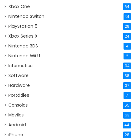
Xbox One
64
Nintendo Switch
51
PlayStation 5
29
Xbox Series X
24
Nintendo 3DS
4
Nintendo Wii U
2
Informática
94
Software
38
Hardware
37
Portátiles
7
Consolas
65
Móviles
63
Android
44
iPhone
28