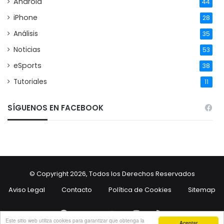
Android
44
iPhone
28
Análisis
35
Noticias
53
eSports
38
Tutoriales
11
SÍGUENOS EN FACEBOOK
© Copyright 2026, Todos los Derechos Reservados
Aviso Legal
Contacto
Política de Cookies
Sitemap
Facebook
Twitter
YouTube
Instagram
RSS
Este sitio web utiliza cookies para garantizar que obtenga la
Aceptar