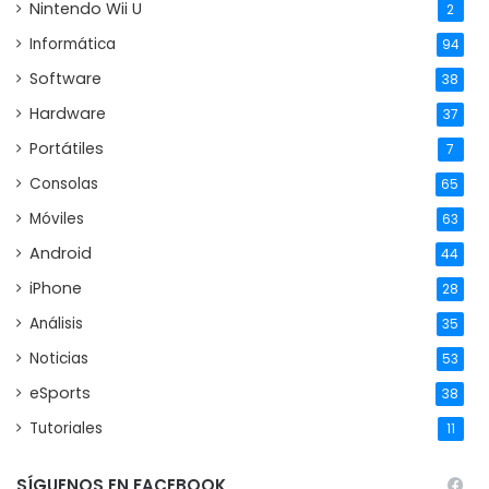
Nintendo Wii U
2
Informática
94
Software
38
Hardware
37
Portátiles
7
Consolas
65
Móviles
63
Android
44
iPhone
28
Análisis
35
Noticias
53
eSports
38
Tutoriales
11
SÍGUENOS EN FACEBOOK