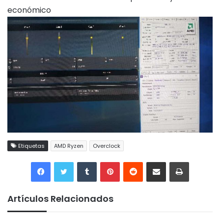
económico
Etiquetas
AMD Ryzen
Overclock
Tumblr
Pinterest
Reddit
Compartir por correo electrónico
Imprimir
Artículos Relacionados