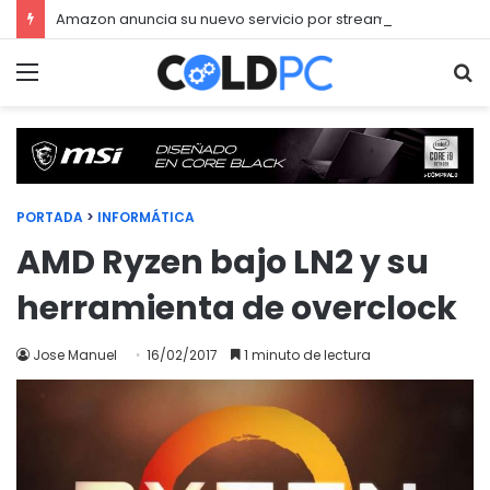
Amazon anuncia su nuevo servicio por streaming para juegos llamado Luna
Menú
Bu
PORTADA
>
INFORMÁTICA
AMD Ryzen bajo LN2 y su
herramienta de overclock
Jose Manuel
16/02/2017
1 minuto de lectura