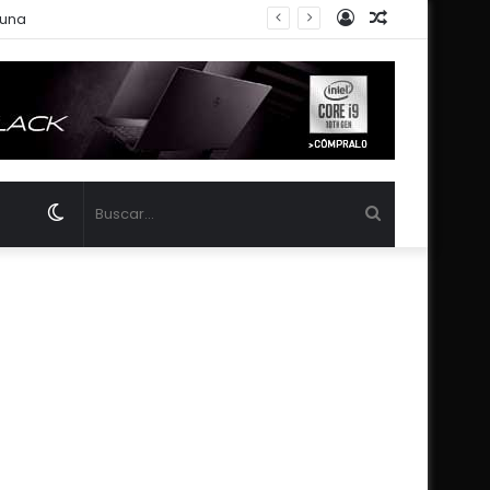
Acceso
Publicación
Luna
al
azar
Switch
Buscar...
skin