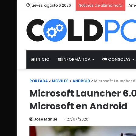
Ama
jueves, agosto 6 2026
Noticias de última hora
INICIO
INFORMÁTICA
CONSOLAS
PORTADA
>
MÓVILES
>
ANDROID
>
Microsoft Launcher 6
Microsoft Launcher 6.0
Microsoft en Android
Jose Manuel
27/07/2020