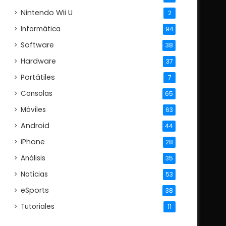
Nintendo Wii U
2
Informática
94
Software
38
Hardware
37
Portátiles
7
Consolas
65
Móviles
63
Android
44
iPhone
28
Análisis
35
Noticias
53
eSports
38
Tutoriales
11