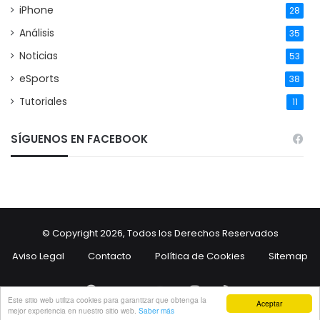
iPhone
28
Análisis
35
Noticias
53
eSports
38
Tutoriales
11
SÍGUENOS EN FACEBOOK
© Copyright 2026, Todos los Derechos Reservados
Aviso Legal
Contacto
Política de Cookies
Sitemap
Facebook
Twitter
YouTube
Instagram
RSS
Este sitio web utiliza cookies para garantizar que obtenga la
Aceptar
mejor experiencia en nuestro sitio web.
Saber más