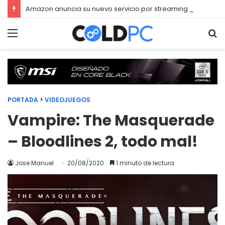
Amazon anuncia su nuevo servicio por streaming para juegos llamado Luna
Menú
Bu
PORTADA
>
VIDEOJUEGOS
Vampire: The Masquerade
– Bloodlines 2, todo mal!
Jose Manuel
20/08/2020
1 minuto de lectura