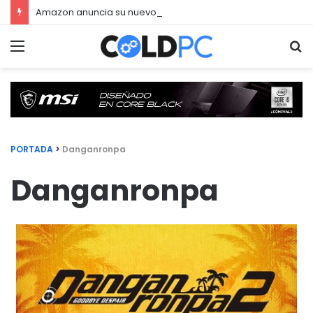
Amazon anuncia su nuevo servicio por streaming para juegos llamado Luna
Menú
Bu
PORTADA
>
Danganronpa
Danganronpa