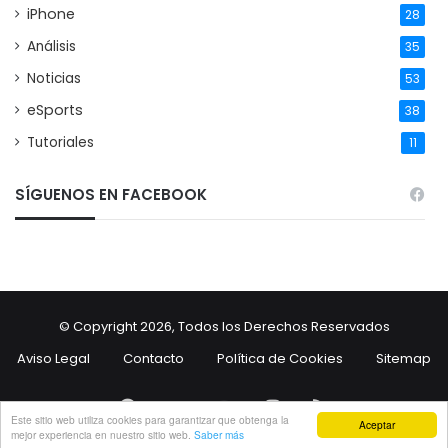
iPhone
28
Análisis
35
Noticias
53
eSports
38
Tutoriales
11
SÍGUENOS EN FACEBOOK
© Copyright 2026, Todos los Derechos Reservados
Aviso Legal
Contacto
Política de Cookies
Sitemap
Facebook
Twitter
YouTube
Instagram
RSS
Este sitio web utiliza cookies para garantizar que obtenga la
Aceptar
mejor experiencia en nuestro sitio web.
Saber más