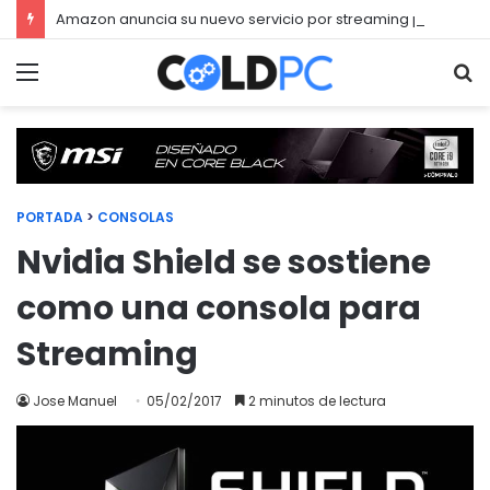
Amazon anuncia su nuevo servicio por streaming para juegos llamado Luna
Menú
Bu
PORTADA
>
CONSOLAS
Nvidia Shield se sostiene
como una consola para
Streaming
Jose Manuel
05/02/2017
2 minutos de lectura