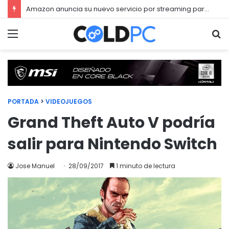
Amazon anuncia su nuevo servicio por streaming para juegos llamado Luna
Menú
Bu
PORTADA
>
VIDEOJUEGOS
Grand Theft Auto V podría
salir para Nintendo Switch
Jose Manuel
28/09/2017
1 minuto de lectura