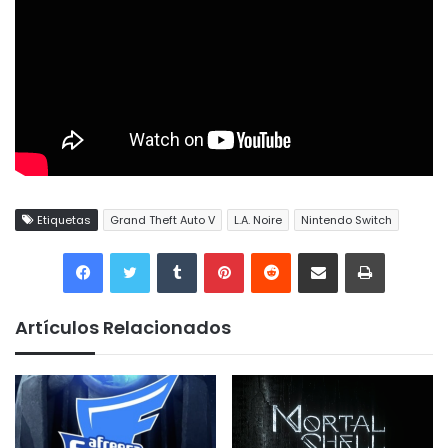
Etiquetas
Grand Theft Auto V
L.A. Noire
Nintendo Switch
Tumblr
Pinterest
Reddit
Compartir por correo electrónico
Imprimir
Artículos Relacionados