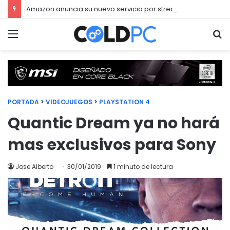
Amazon anuncia su nuevo servicio por streaming para juegos llamado Luna
Menú
Bu
PORTADA
>
VIDEOJUEGOS
>
PLAYSTATION 4
Quantic Dream ya no hará
mas exclusivos para Sony
Jose Alberto
30/01/2019
1 minuto de lectura