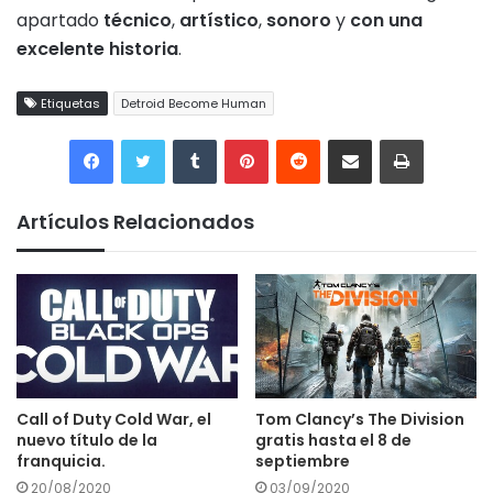
apartado
técnico
,
artístico
,
sonoro
y
con una
excelente historia
.
Etiquetas
Detroid Become Human
Tumblr
Pinterest
Reddit
Compartir por correo electrónico
Imprimir
Artículos Relacionados
Call of Duty Cold War, el
Tom Clancy’s The Division
nuevo título de la
gratis hasta el 8 de
franquicia.
septiembre
20/08/2020
03/09/2020