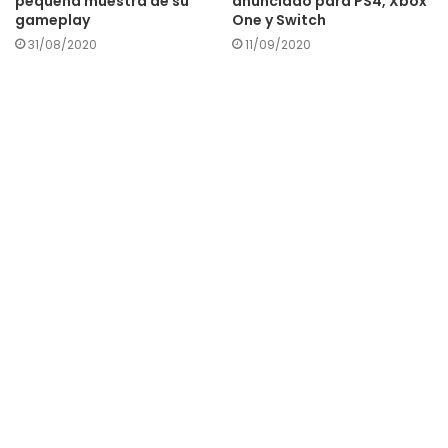
pequeña muestra de su
anunciado para PS4, Xbox
gameplay
One y Switch
31/08/2020
11/09/2020