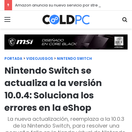
Amazon anuncia su nuevo servicio por streaming para juegos llamado Luna
Menú
Bu
PORTADA
>
VIDEOJUEGOS
>
NINTENDO SWITCH
Nintendo Switch se
actualiza a la versión
10.0.4: Soluciona los
errores en la eShop
La nueva actualización, reemplaza a la 10.0.3
de la Nintendo Switch, para resolver una