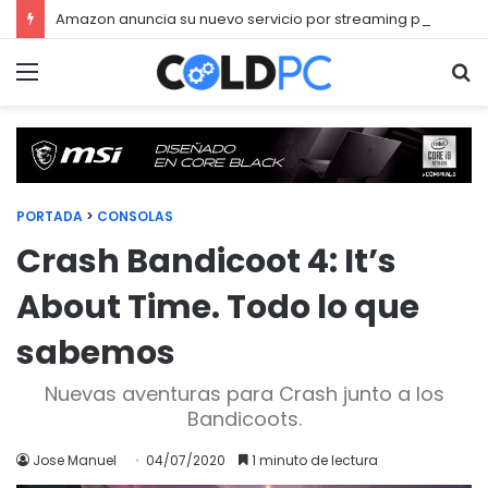
Amazon anuncia su nuevo servicio por streaming para juegos llamado Luna
Menú
Bu
PORTADA
>
CONSOLAS
Crash Bandicoot 4: It’s
About Time. Todo lo que
sabemos
Nuevas aventuras para Crash junto a los
Bandicoots.
Jose Manuel
04/07/2020
1 minuto de lectura