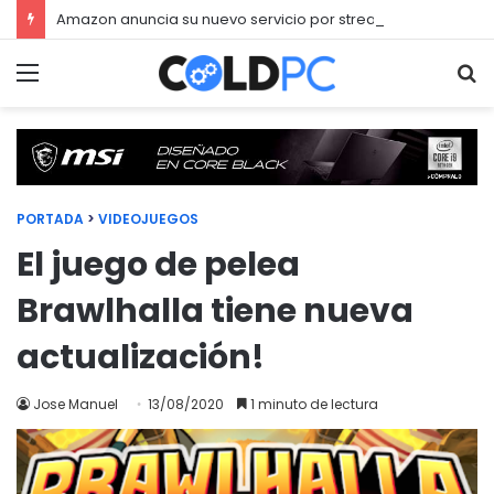
Amazon anuncia su nuevo servicio por streaming para juegos llamado Luna
Menú
Bu
PORTADA
>
VIDEOJUEGOS
El juego de pelea
Brawlhalla tiene nueva
actualización!
Jose Manuel
13/08/2020
1 minuto de lectura