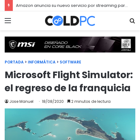
Amazon anuncia su nuevo servicio por streaming para juegos llamado Luna
Menú
Bu
PORTADA
>
INFORMÁTICA
>
SOFTWARE
Microsoft Flight Simulator:
el regreso de la franquicia
Jose Manuel
18/08/2020
2 minutos de lectura