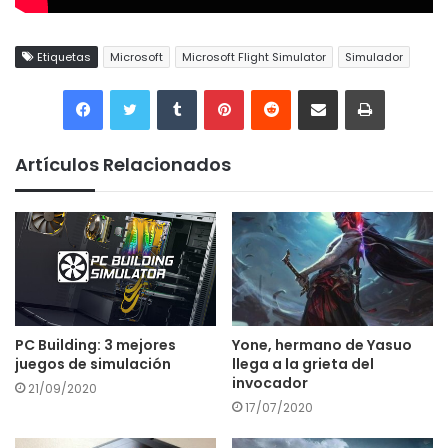
Etiquetas
Microsoft
Microsoft Flight Simulator
Simulador
Tumblr
Pinterest
Reddit
Compartir por correo electrónico
Imprimir
Artículos Relacionados
PC Building: 3 mejores
Yone, hermano de Yasuo
juegos de simulación
llega a la grieta del
invocador
21/09/2020
17/07/2020