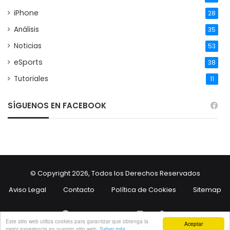
iPhone
28
Análisis
35
Noticias
53
eSports
38
Tutoriales
11
SÍGUENOS EN FACEBOOK
© Copyright 2026, Todos los Derechos Reservados
Aviso Legal
Contacto
Política de Cookies
Sitemap
Facebook
Twitter
YouTube
Instagram
RSS
Este sitio web utiliza cookies para garantizar que obtenga la
Aceptar
mejor experiencia en nuestro sitio web.
Saber más