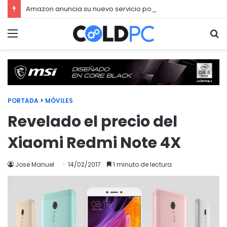
Amazon anuncia su nuevo servicio por streaming para juegos llamado Luna
Menú
Bu
PORTADA
>
MÓVILES
Revelado el precio del
Xiaomi Redmi Note 4X
Jose Manuel
14/02/2017
1 minuto de lectura