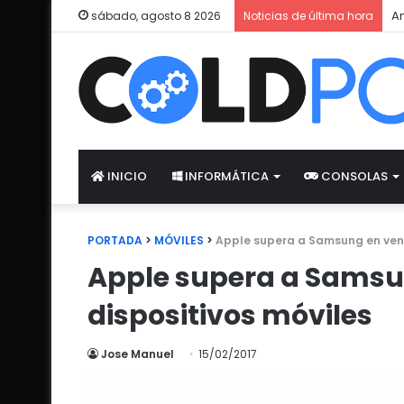
Am
sábado, agosto 8 2026
Noticias de última hora
INICIO
INFORMÁTICA
CONSOLAS
PORTADA
>
MÓVILES
>
Apple supera a Samsung en vent
Apple supera a Samsu
dispositivos móviles
Jose Manuel
15/02/2017