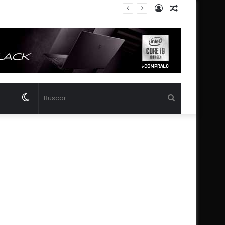
Acceso
Publicación
 Luna
al
azar
Switch
Buscar...
skin