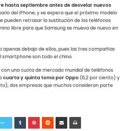
ere hasta septiembre antes de desvelar nuevos
ario del iPhone, y se espera que el próximo modelo
le pueden retrasar la sustitución de los teléfonos
amino libre para que Samsung se mueva de nuevo en
o apenas debajo de ellos, pues las tres compañías
del smartphone son todo el chino.
con una cuota de mercado mundial de teléfonos
a
cuarta y quinta toma por Oppo
(6,2 por ciento) y
nto), dos empresas que muchos consideran parte
Tumblr
Pinterest
Reddit
Compartir por correo electrónico
Imprimir
tter