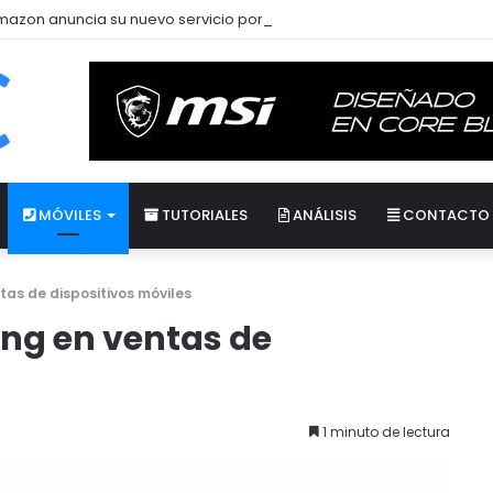
azon anuncia su nuevo servicio por streaming para juegos llamado
MÓVILES
TUTORIALES
ANÁLISIS
CONTACTO
as de dispositivos móviles
ng en ventas de
1 minuto de lectura