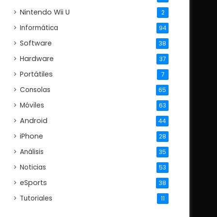
Nintendo Wii U
2
Informática
94
Software
38
Hardware
37
Portátiles
7
Consolas
65
Móviles
63
Android
44
iPhone
28
Análisis
35
Noticias
53
eSports
38
Tutoriales
11