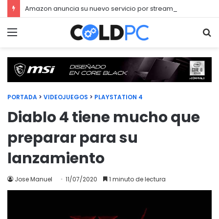
Amazon anuncia su nuevo servicio por streaming para juegos llamado Luna
Menú
Bu
PORTADA
>
VIDEOJUEGOS
>
PLAYSTATION 4
Diablo 4 tiene mucho que
preparar para su
lanzamiento
Jose Manuel
11/07/2020
1 minuto de lectura