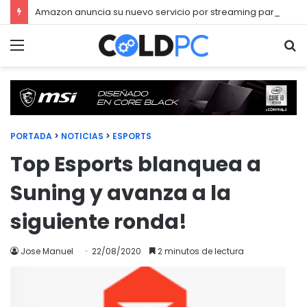
Amazon anuncia su nuevo servicio por streaming para juegos llamado Luna
Menú
Bu
PORTADA
>
NOTICIAS
>
ESPORTS
Top Esports blanquea a
Suning y avanza a la
siguiente ronda!
Jose Manuel
22/08/2020
2 minutos de lectura