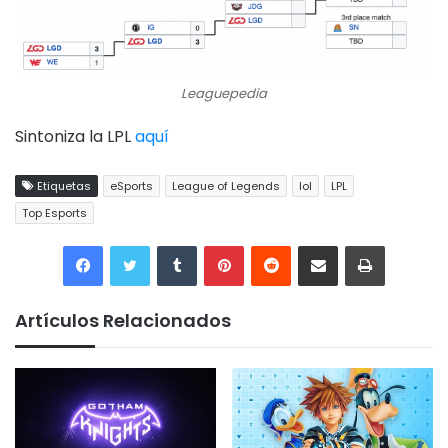
Leaguepedia
Sintoniza la LPL
aquí
Etiquetas
eSports
League of Legends
lol
LPL
Top Esports
Tumblr
Pinterest
Reddit
Compartir por correo electrónico
Imprimir
Artículos Relacionados