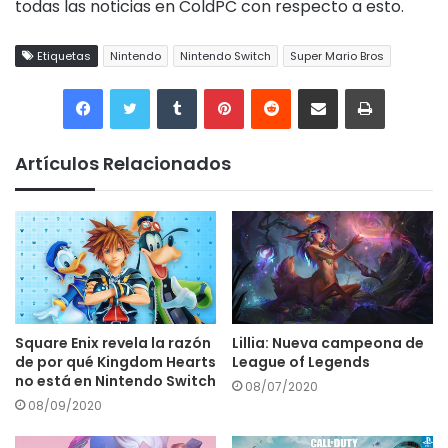
todas las noticias en ColdPC con respecto a esto.
Etiquetas
Nintendo
Nintendo Switch
Super Mario Bros
Tumblr
Pinterest
Reddit
Compartir por correo electrónico
Imprimir
Artículos Relacionados
Square Enix revela la razón
Lillia: Nueva campeona de
de por qué Kingdom Hearts
League of Legends
no está en Nintendo Switch
08/07/2020
08/09/2020