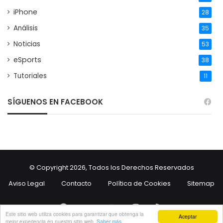
iPhone
28
Análisis
35
Noticias
53
eSports
38
Tutoriales
11
SÍGUENOS EN FACEBOOK
© Copyright 2026, Todos los Derechos Reservados
Aviso Legal
Contacto
Política de Cookies
Sitemap
Facebook
Twitter
YouTube
Instagram
RSS
Este sitio web utiliza cookies para garantizar que obtenga la
Aceptar
mejor experiencia en nuestro sitio web.
Saber más