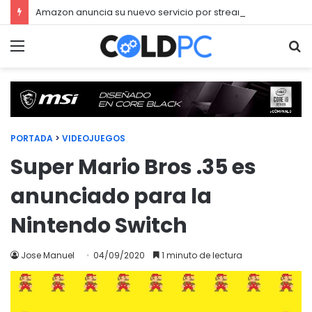
Amazon anuncia su nuevo servicio por streaming para juegos llamado Luna
Menú
Bu
PORTADA
>
VIDEOJUEGOS
Super Mario Bros .35 es
anunciado para la
Nintendo Switch
Jose Manuel
04/09/2020
1 minuto de lectura