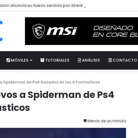
zon anuncia su nuevo servicio por streaming para juegos llamado 
MÓVILES
TUTORIALES
ANÁLISIS
CONTACTO
a Spiderman de Ps4 basados en los 4 Fantasticos
evos a Spiderman de Ps4
asticos
Menos de un minuto