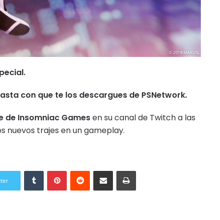
pecial.
 basta con que te los descargues de PSNetwork.
rte de Insomniac Games
en su canal de Twitch a las
s nuevos trajes en un gameplay.
Tumblr
Pinterest
Reddit
Compartir por correo electrónico
Imprimir
tter