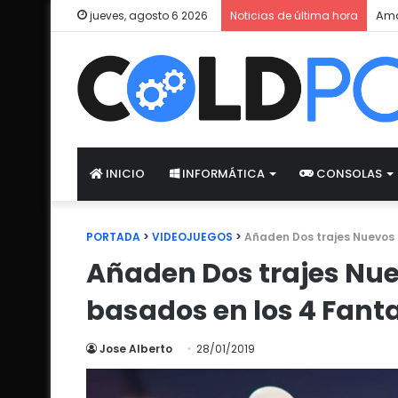
Ama
jueves, agosto 6 2026
Noticias de última hora
INICIO
INFORMÁTICA
CONSOLAS
PORTADA
>
VIDEOJUEGOS
>
Añaden Dos trajes Nuevos 
Añaden Dos trajes Nu
basados en los 4 Fant
Jose Alberto
28/01/2019