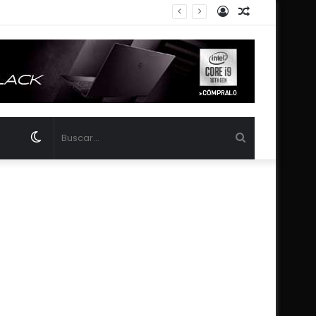
Acceso
Publicación
Luna
al
azar
Switch
Buscar...
skin