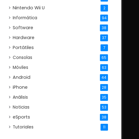
Nintendo Wii U
2
Informática
94
Software
38
Hardware
37
Portátiles
7
Consolas
65
Móviles
63
Android
44
iPhone
28
Análisis
35
Noticias
53
eSports
38
Tutoriales
11