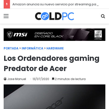
Amazon anuncia su nuevo servicio por streaming para juegos llamado Luna
Menú
Bu
PORTADA
>
INFORMÁTICA
>
HARDWARE
Los Ordenadores gaming
Predator de Acer
Jose Manuel
13/07/2020
2 minutos de lectura