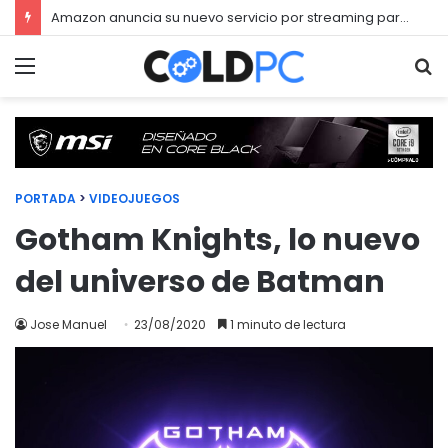
Amazon anuncia su nuevo servicio por streaming para juegos llamado Luna
Menú
Bu
PORTADA
>
VIDEOJUEGOS
Gotham Knights, lo nuevo
del universo de Batman
Jose Manuel
23/08/2020
1 minuto de lectura