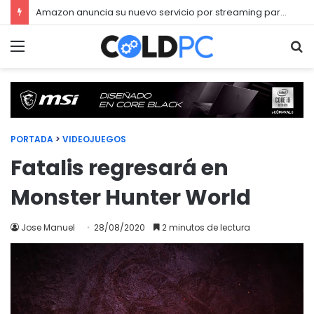
Amazon anuncia su nuevo servicio por streaming para juegos llamado Luna
Menú
Bu
PORTADA
>
VIDEOJUEGOS
Fatalis regresará en
Monster Hunter World
Jose Manuel
28/08/2020
2 minutos de lectura