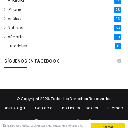
Android
44
iPhone
28
Análisis
35
Noticias
53
eSports
38
Tutoriales
11
SÍGUENOS EN FACEBOOK
© Copyright 2026, Todos los Derechos Reservados
Aviso Legal
Contacto
Política de Cookies
Sitemap
Facebook
Twitter
YouTube
Instagram
RSS
Este sitio web utiliza cookies para garantizar que obtenga la
Aceptar