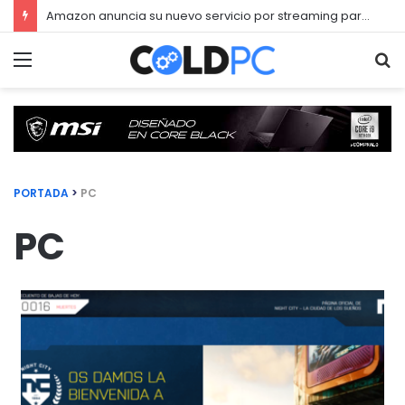
Amazon anuncia su nuevo servicio por streaming para juegos llamado Luna
Menú
Bu
PORTADA
>
PC
PC