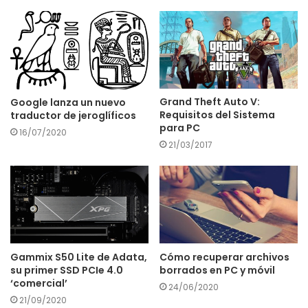
Grand Theft Auto V:
Google lanza un nuevo
Requisitos del Sistema
traductor de jeroglíficos
para PC
16/07/2020
21/03/2017
Gammix S50 Lite de Adata,
Cómo recuperar archivos
su primer SSD PCIe 4.0
borrados en PC y móvil
‘comercial’
24/06/2020
21/09/2020