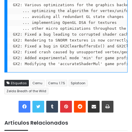
GX2: Various optimizations for the graphics backend
		... optimizing the algorithm for vertex/uniform/streamout cache lookup

		... avoiding all redundant GL state changes

		... implementing OpenGL DSA for textures

		... other micro optimizations throughout the entire code

GX2: Fixed a bug leading to corrupted shader cache 
GX2: Rendering to SNORM textures is now correctly h
GX2: Fixed a bug in GX2ClearBuffersEx() and GX2Cle
GX2: Fixed crash caused by unsupported vertex/geome
GX2: Added experimental mode 'min' for game profil
GX2: Modifying the 'accurateShaderMul' game profil
Etiquetas
Cemu
Cemu 1.7.5
Splatoon
Zelda Breath of the Wild
Tumblr
Pinterest
Reddit
Compartir por correo electrónico
Imprimir
Artículos Relacionados