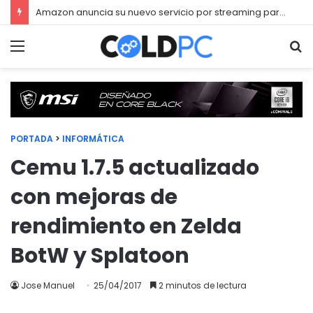
Amazon anuncia su nuevo servicio por streaming para juegos llamado Luna
Menú
Bu
PORTADA
>
INFORMÁTICA
Cemu 1.7.5 actualizado
con mejoras de
rendimiento en Zelda
BotW y Splatoon
Jose Manuel
25/04/2017
2 minutos de lectura